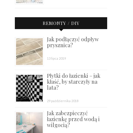
REMONTY / DIY
Jak podłączyć odpływ
prysznica?
13 lipca 2019
Płytki do łazienki – jak
kłaść, by starczyły na
lata?
29 października 2018
Jak zabezpieczyć
łazienkę przed wodą i
wilgocią?