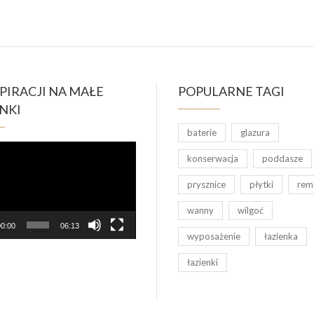
SPIRACJI NA MAŁE
POPULARNE TAGI
NKI
baterie
glazura
acz
konserwacja
poddasze
prysznice
płytki
rem
wanny
wilgoć
0:00
06:13
wyposażenie
łazienka
łazienki