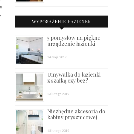
ce
,
WYPOSAŻENIE ŁAZIENEK
5 pomysłów na piękne
urządzenie łazienki
14 maja 2019
Umywalka do łazienki –
z szafką czy bez?
23 lutego 2019
Niezbędne akcesoria do
kabiny prysznicowej
15 lutego 2019