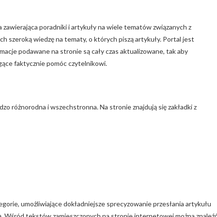
 zawierająca poradniki i artykuły na wiele tematów związanych z
ch szeroką wiedzę na tematy, o których piszą artykuły. Portal jest
rmacje podawane na stronie są cały czas aktualizowane, tak aby
ące faktycznie pomóc czytelnikowi.
zo różnorodna i wszechstronna. Na stronie znajdują się zakładki z
egorie, umożliwiające dokładniejsze sprecyzowanie przesłania artykułu
ą. Wśród tekstów zamieszczonych na stronie internetowej można znaleź