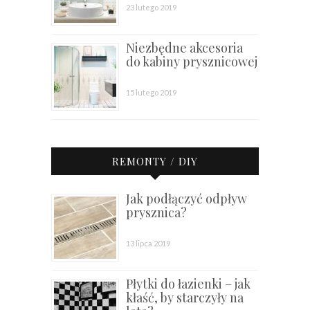
23 lutego 2019
Niezbędne akcesoria
do kabiny prysznicowej
15 lutego 2019
REMONTY / DIY
Jak podłączyć odpływ
prysznica?
13 lipca 2019
Płytki do łazienki – jak
kłaść, by starczyły na