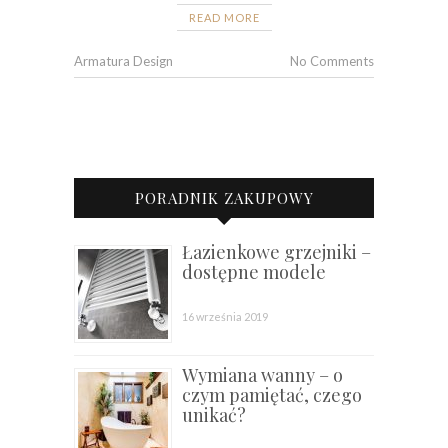
READ MORE
Armatura Design
No Comments
PORADNIK ZAKUPOWY
Łazienkowe grzejniki –
dostępne modele
16 września 2019
Wymiana wanny – o
czym pamiętać, czego
unikać?