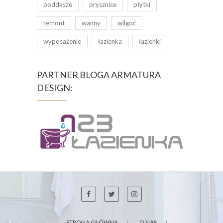
poddasze
prysznice
płytki
remont
wanny
wilgoć
wyposażenie
łazienka
łazienki
PARTNER BLOGA ARMATURA
DESIGN:
STRONA GŁÓWNA
O NAS