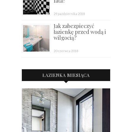
lata?
29 października 2018
Jak zabezpieczyć
łazienkę przed wodą i
wilgocią?
20 czerwca 2018
ŁAZIENKA MIESIĄCA