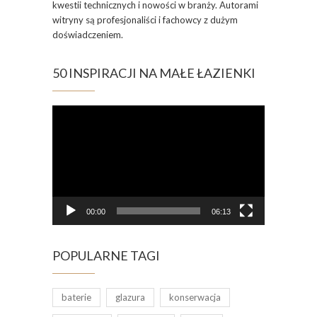
kwestii technicznych i nowości w branży. Autorami
witryny są profesjonaliści i fachowcy z dużym
doświadczeniem.
50 INSPIRACJI NA MAŁE ŁAZIENKI
Odtwarzacz
video
00:00
06:13
POPULARNE TAGI
baterie
glazura
konserwacja