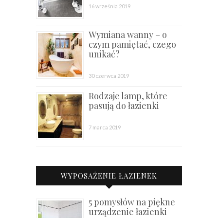
16 września 2019
Wymiana wanny – o
czym pamiętać, czego
unikać?
30 czerwca 2019
Rodzaje lamp, które
pasują do łazienki
7 marca 2019
WYPOSAŻENIE ŁAZIENEK
5 pomysłów na piękne
urządzenie łazienki