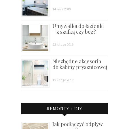
14 maja 2019
Umywalka do łazienki
– z szafką czy bez?
23 lutego 2019
Niezbędne akcesoria
do kabiny prysznicowej
15 lutego 2019
REMONTY / DIY
Jak podłączyć odpływ