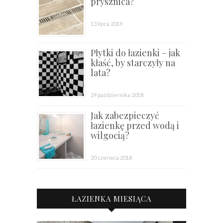
prysznica?
13 lipca 2019
Płytki do łazienki – jak
kłaść, by starczyły na
lata?
29 października 2018
Jak zabezpieczyć
łazienkę przed wodą i
wilgocią?
20 czerwca 2018
ŁAZIENKA MIESIĄCA