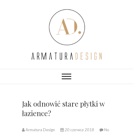
Skip
to
content
Jak odnowić stare płytki w
łazience?
Armatura Design
20 czerwca 2018
No