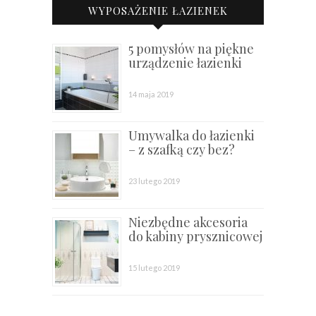
WYPOSAŻENIE ŁAZIENEK
5 pomysłów na piękne
urządzenie łazienki
14 maja 2019
Umywalka do łazienki
– z szafką czy bez?
23 lutego 2019
Niezbędne akcesoria
do kabiny prysznicowej
15 lutego 2019