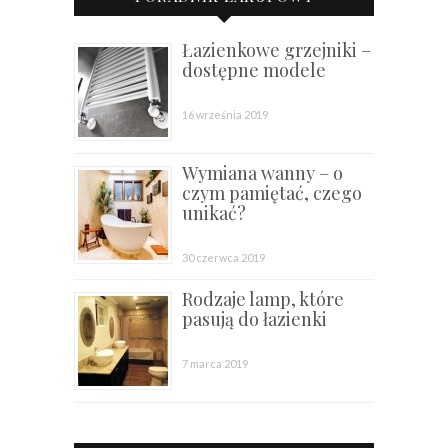
Łazienkowe grzejniki –
dostępne modele
16 września 2019
Wymiana wanny – o
czym pamiętać, czego
unikać?
30 czerwca 2019
Rodzaje lamp, które
pasują do łazienki
7 marca 2019