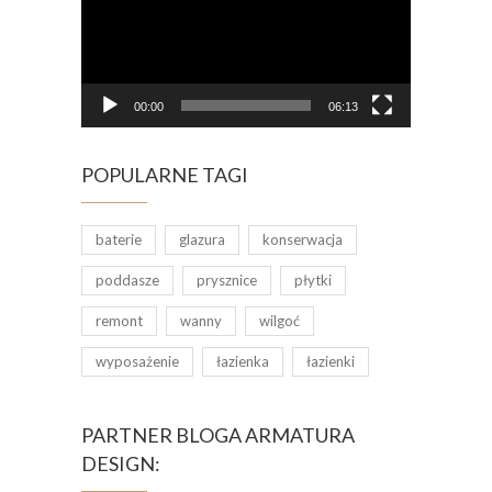
00:00
06:13
POPULARNE TAGI
baterie
glazura
konserwacja
poddasze
prysznice
płytki
remont
wanny
wilgoć
wyposażenie
łazienka
łazienki
PARTNER BLOGA ARMATURA
DESIGN: